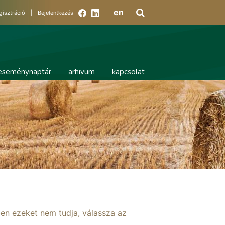
en
gisztráció
|
Bejelentkezés
eseménynaptár
arhivum
kapcsolat
ben ezeket nem tudja, válassza az