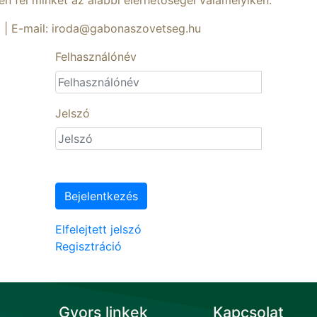
sen fel minket az alábbi elérhetőségel valamelyikén:
1 | E-mail: iroda@gabonaszovetseg.hu
Felhasználónév
Jelszó
Bejelentkezés
Elfelejtett jelszó
Regisztráció
Gyors linkek
Kapcsolat