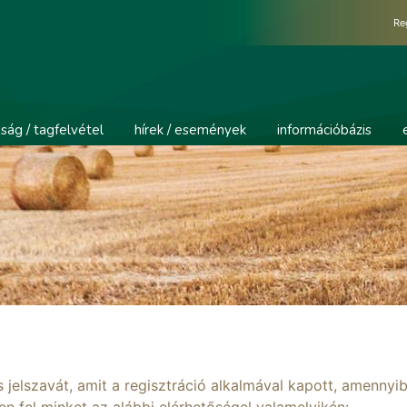
Re
ság / tagfelvétel
hírek / események
információbázis
jelszavát, amit a regisztráció alkalmával kapott, amennyi