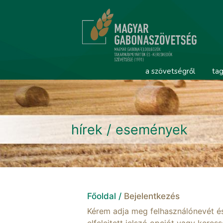
a szövetségről
tag
hírek / események
Főoldal /
Bejelentkezés
Kérem adja meg felhasználónevét és 