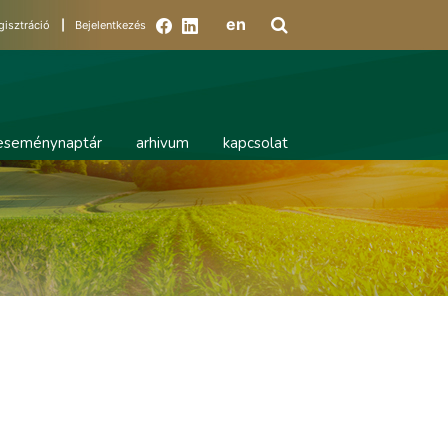
en
gisztráció
|
Bejelentkezés
eseménynaptár
arhivum
kapcsolat