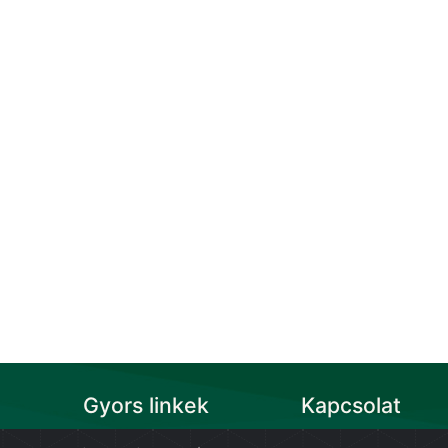
Gyors linkek
Kapcsolat
Szövetség alapszabálya
Magyar Gabonafeldolgo