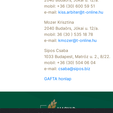
2040 Budaörs, Jókai u. 12/a.
mobil: +36 (30) 600 59 51
e-mail:
kiss.arbiter@t-online.hu
Mozer Krisztina
2040 Budaörs, Jókai u. 12/a.
mobil: 36 (30 ) 535 18 78
e-mail:
kmozer@t-online.hu
Sipos Csaba
1033 Budapest, Matróz u. 2., 8/22.
mobil: +36 (30) 504 06 04
e-mail:
csaba@sipos.biz
GAFTA honlap