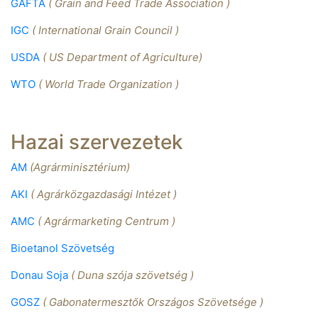
GAFTA
( Grain and Feed Trade Association )
IGC
( International Grain Council )
USDA
( US Department of Agriculture)
WTO
( World Trade Organization )
Hazai szervezetek
AM
(Agrárminisztérium)
AKI
( Agrárközgazdasági Intézet )
AMC
( Agrármarketing Centrum )
Bioetanol Szövetség
Donau Soja
( Duna szója szövetség )
GOSZ
( Gabonatermesztők Országos Szövetsége )