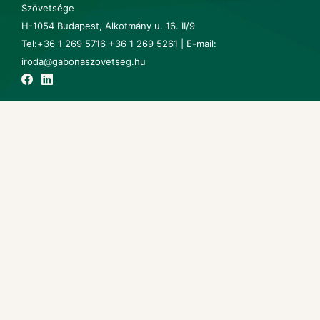
Szövetsége
H-1054 Budapest, Alkotmány u. 16. II/9
Tel:+36 1 269 5716 +36 1 269 5261 | E-mail:
iroda@gabonaszovetseg.hu