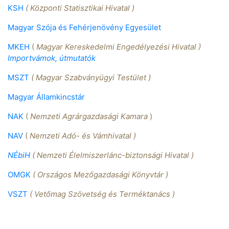
KSH
( Központi Statisztikai Hivatal )
Magyar Szója és Fehérjenövény Egyesület
MKEH
(
Magyar Kereskedelmi Engedélyezési Hivatal )
Importvámok, útmutatók
MSZT
( Magyar Szabványügyi Testület )
Magyar Államkincstár
NAK
(
Nemzeti Agrárgazdasági Kamara
)
NAV
(
Nemzeti Adó- és Vámhivatal )
NÉbiH
( Nemzeti Élelmiszerlánc-biztonsági Hivatal )
OMGK
( Országos Mezőgazdasági Könyvtár )
VSZT
( Vetőmag Szövetség és Terméktanács )