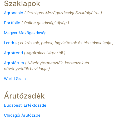
Szaklapok
Agronapló
( Országos Mezőgazdasági Szakfolyóirat )
Portfolio
( Online gazdasági újság )
Magyar Mezőgazdaság
Landra
( cukrászok, pékek, fagylaltosok és tésztások lapja )
Agrotrend
( Agrárpiaci Hírportál )
Agrofórum
( Növénytermesztők, kertészek és
növényvédők havi lapja )
World Grain
Árutőzsdék
Budapesti Értéktőzsde
Chicagói Árutőzsde