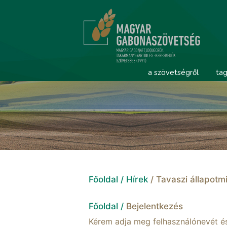
a szövetségről
tag
Főoldal /
Hírek
/ Tavaszi állapotm
Főoldal /
Bejelentkezés
Kérem adja meg felhasználónevét és 