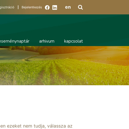
en
gisztráció
|
Bejelentkezés
eseménynaptár
arhivum
kapcsolat
ben ezeket nem tudja, válassza az