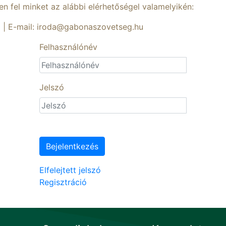
sen fel minket az alábbi elérhetőségel valamelyikén:
1 | E-mail: iroda@gabonaszovetseg.hu
Felhasználónév
Jelszó
Bejelentkezés
Elfelejtett jelszó
Regisztráció