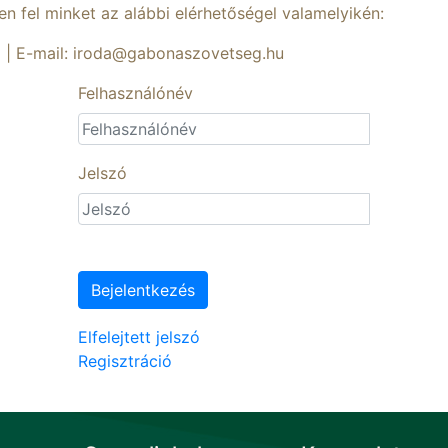
sen fel minket az alábbi elérhetőségel valamelyikén:
1 | E-mail: iroda@gabonaszovetseg.hu
Felhasználónév
Jelszó
Bejelentkezés
Elfelejtett jelszó
Regisztráció