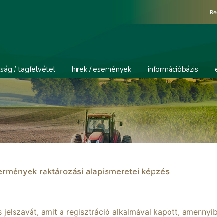
Re
ság / tagfelvétel
hírek / események
információbázis
ermények raktározási alapismeretei képzés
jelszavát, amit a regisztráció alkalmával kapott, amennyi