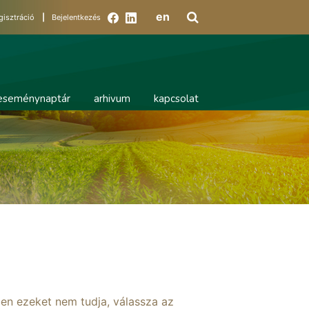
en
gisztráció
|
Bejelentkezés
eseménynaptár
arhivum
kapcsolat
ben ezeket nem tudja, válassza az