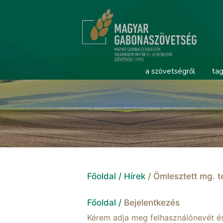
a szövetségről
tag
Főoldal /
Hírek
/ Ömlesztett mg. t
Főoldal /
Bejelentkezés
Kérem adja meg felhasználónevét és 