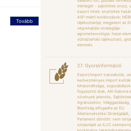
valamint IGC globális termésb
mérlegét - sajtóhírek orosz, 
export hírek; enyhültek hazá
ASP miatti korlátozások; NÉ
Tovább
tájékoztatója; megjelent az 
végrehajtási stratégiája -
agrometeorológia: hazai elemz
vízháztartási tájékoztató, glob
elemzés
27. Gyorsinformáció
Export/import tranzakciók, u
kedvezményes import kvóták
kihasználtsága, Jogszabályo
fogyasztói árak, AKI Gabona é
növények jelentés, Sajtóhírek
Agrárszektor, Világgazdaság,
Bizottság elfogadta az EU
Állattenyésztési Stratégiáját,
Parlament döntött: nem tartja
szójaolajat az ILUC szempont
kockázatos takarmányalapan