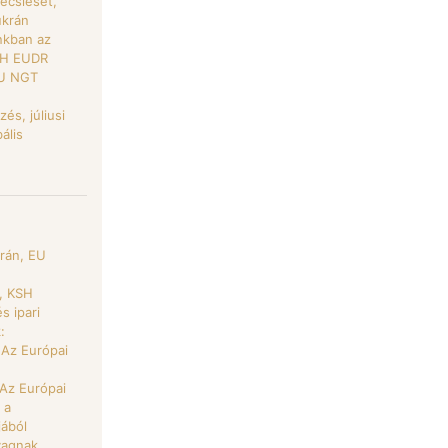
ecslését,
ukrán
nkban az
BIH EUDR
EU NGT
és, júliusi
ális
krán, EU
k, KSH
s ipari
:
 Az Európai
 Az Európai
 a
jából
yagnak,