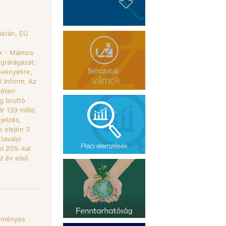
ukrán, EU
ok - Malmos
Agrárágazat:
övényekre,
 Inform: Az
héten
g bruttó
 139 millió
jelzés,
s elején 3
tavalyi
el 20%-kal
z év első
ezményes