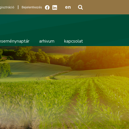
en
gisztráció
|
Bejelentkezés
eseménynaptár
arhivum
kapcsolat