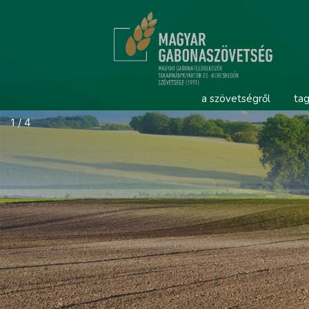
a szövetségről
tag
2 / 4