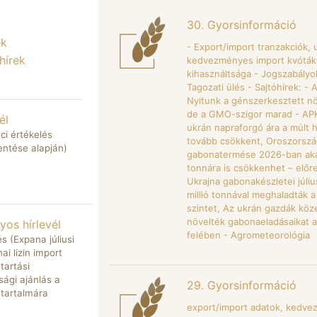
30. Gyorsinformáció
ek
- Export/import tranzakciók, 
hírek
kedvezményes import kvóták
kihasználtsága - Jogszabály
Tagozati ülés - Sajtóhírek: - 
Nyitunk a génszerkesztett n
de a GMO-szigor marad - APK
él
ukrán napraforgó ára a múlt 
ci értékelés
tovább csökkent, Oroszorszá
entése alapján)
gabonatermése 2026-ban akár
tonnára is csökkenhet – előre
Ukrajna gabonakészletei júliu
millió tonnával meghaladták a 
szintet, Az ukrán gazdák köz
növelték gabonaeladásaikat a
os hírlevél
felében - Agrometeorológia
 (Expana júliusi
ai lizin import
tartási
sági ajánlás a
29. Gyorsinformáció
tartalmára
export/import adatok, kedv