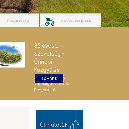
ÜZEMLISTÁK
HASZNOS LINKEK
35 éves a
Szövetség -
Ünnepi
Közgyűlés
2026. május 27.
Tovább
Városliget Café &
Restaurant
zámoló árai, illetve a Nemzetközi