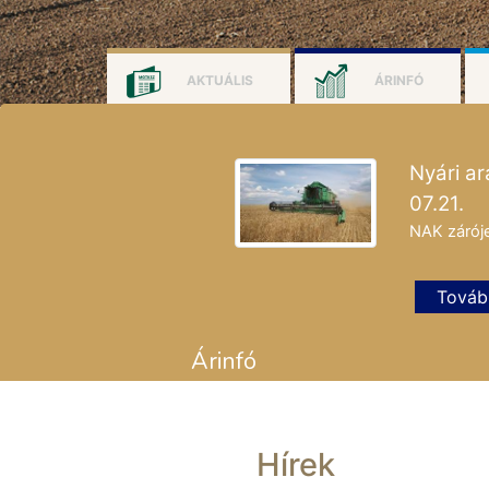
AKTUÁLIS
ÁRINFÓ
Nyári ar
07.21.
NAK zárój
Továb
Árinfó
Az árinformációs rendszerünkben
Gabonatanács (IGC) heti export árai
(Forrás:
BÉT Áruszekció statisztika
,
Hírek