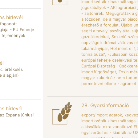
importkvóták kihasználtsága 
jogszabályok - AKI agrárpiaci
- sajtóhírek: Megugrottak a 
s hírlevél
a tőzsdén, de a magyar piaco
lfogadott
érezhető a fordulat, Újabb un
giája - EU Fehérje
segíti a tavalyi aszály által súj
R fejlemények
gazdálkodókat, Sokkoló számo
napvilágot: drámai változás elő
takarmányipar, Hol ment el 1,5
tonna búza?, -Júliusban közz
európai fehérje cselekvési te
él
Európai Bizottság - Csökkente
ci értékelés
importfüggőséget, Toxin mér
e alapján)
magyar kukoricát: nem tudun
permetezni ellene - agromet
28. Gyorsinformáció
 hírlevél
az Expana júniusi
export/import adatok, kedv
importkvóták kihasználtsága 
a kisvállalatokra vonatkozó 
egyszerűsítés - kiadták az 