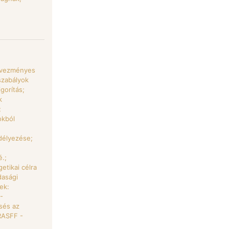
edvezményes
szabályok
gorítás;
k
;
okból
délyezése;
é.;
etikai célra
asági
ek:
 -
sés az
RASFF -