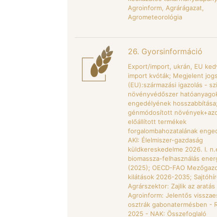
Agroinform, Agrárágazat,
Agrometeorológia
26. Gyorsinformáció
Export/import, ukrán, EU k
import kvóták; Megjelent jog
(EU):származási igazolás - szi
növényvédőszer hatóanyago
engedélyének hosszabbítása
génmódosított növények+az
előállított termékek
forgalombahozatalának enge
AKI: Élelmiszer-gazdaság
küldkereskedelme 2026. I. n.
biomassza-felhasználás energ
(2025); OECD-FAO Mezőgazd
kilátások 2026-2035; Sajtóhír
Agrárszektor: Zajlik az aratás
Agroinform: Jelentős visszae
osztrák gabonatermésben - 
2025 - NAK: Összefoglaló