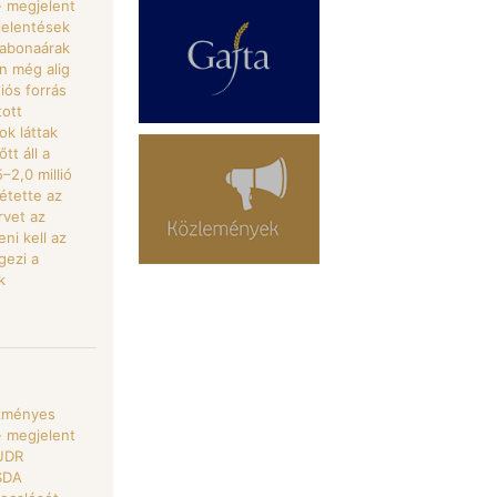
- megjelent
 jelentések
gabonaárak
n még alig
iós forrás
tott
k láttak
tt áll a
–2,0 millió
étette az
rvet az
ni kell az
gezi a
k
ezményes
- megjelent
EUDR
USDA