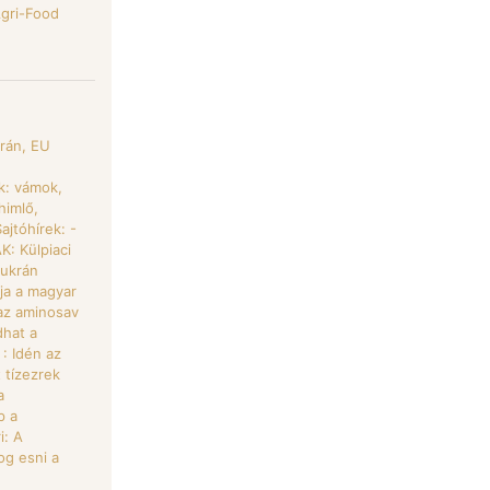
Agri-Food
krán, EU
k: vámok,
himlő,
jtóhírek: -
K: Külpiaci
 ukrán
ja a magyar
az aminosav
hat a
: Idén az
 tízezrek
a
p a
i: A
og esni a