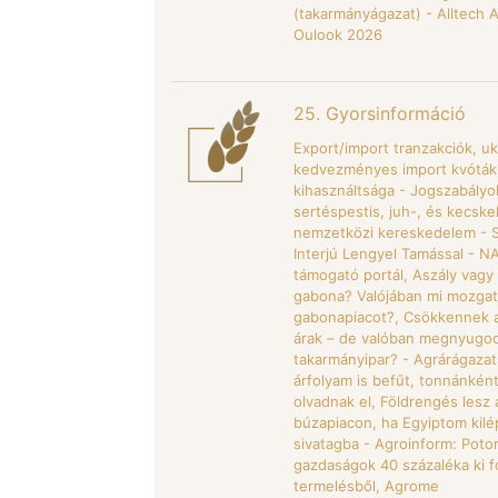
(takarmányágazat) - Alltech 
Oulook 2026
25. Gyorsinformáció
Export/import tranzakciók, u
kedvezményes import kvóták
kihasználtsága - Jogszabályo
sertéspestis, juh-, és kecske
nemzetközi kereskedelem - Sa
Interjú Lengyel Tamással - NA
támogató portál, Aszály vagy
gabona? Valójában mi mozgat
gabonapiacot?, Csökkennek 
árak – de valóban megnyugod
takarmányipar? - Agrárágazat 
árfolyam is befűt, tonnánként
olvadnak el, Földrengés lesz 
búzapiacon, ha Egyiptom kilé
sivatagba - Agroinform: Potor
gazdaságok 40 százaléka ki f
termelésből, Agrome