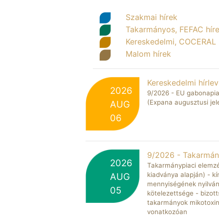
Tovább
Szakmai hírek
Takarmányos, FEFAC hír
Kereskedelmi, COCERAL 
Malom hírek
Kereskedelmi hírlev
2026
9/2026 - EU gabonapia
(Expana augusztusi jel
AUG
06
9/2026 - Takarmány
2026
Takarmánypiaci elemzés
kiadványa alapján) - kín
AUG
mennyiségének nyilván
05
kötelezettsége - bizott
takarmányok mikotoxin
vonatkozóan