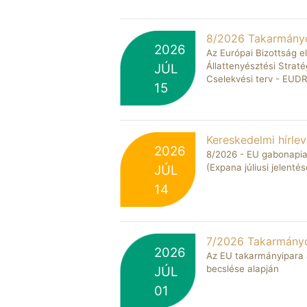
8/2026 Takarmányo
2026
Az Európai Bizottság e
Állattenyésztési Straté
JÚL
Cselekvési terv - EUD
15
Kereskedelmi hírlev
2026
8/2026 - EU gabonapia
(Expana júliusi jelentés
JÚL
14
7/2026 Takarmányos
2026
Az EU takarmányipara 
becslése alapján
JÚL
01