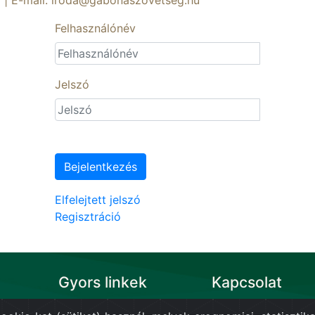
1 | E-mail: iroda@gabonaszovetseg.hu
Felhasználónév
Jelszó
Bejelentkezés
Elfelejtett jelszó
Regisztráció
Gyors linkek
Kapcsolat
Szövetség alapszabálya
Magyar Gabonafeldolgo