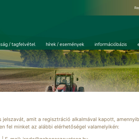
Re
ság / tagfelvétel
hírek / események
információbázis
jelszavát, amit a regisztráció alkalmával kapott, amennyi
sen fel minket az alábbi elérhetőségel valamelyikén: