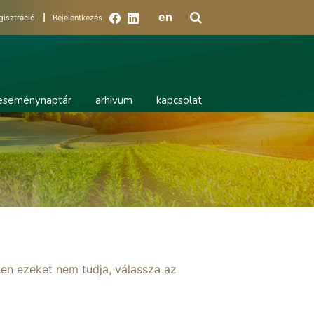
en
gisztráció
|
Bejelentkezés
eseménynaptár
arhivum
kapcsolat
ben ezeket nem tudja, válassza az