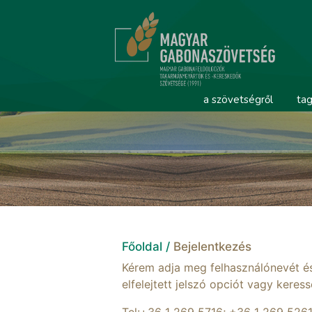
a szövetségről
tag
Főoldal /
Bejelentkezés
Kérem adja meg felhasználónevét és 
elfelejtett jelszó opciót vagy keres