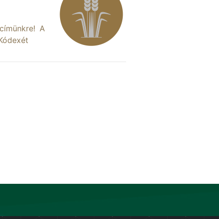
 címünkre! A
 Kódexét