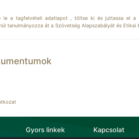
e le a tagfelvételi adatlapot , töltse ki és juttassa el a
tlenül tanulmányozza át a Szövetség Alapszabályát és Etikai
okumentumok
atkozat
Gyors linkek
Kapcsolat