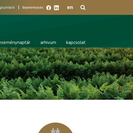
en
gisztráció
|
Bejelentkezés
eseménynaptár
arhivum
kapcsolat