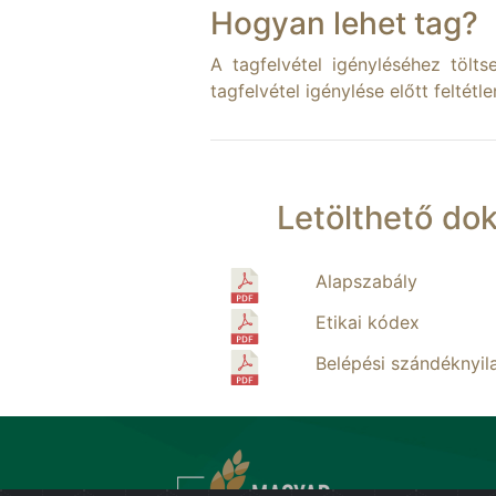
Hogyan lehet tag?
A tagfelvétel igényléséhez tölts
tagfelvétel igénylése előtt felté
Letölthető d
Alapszabály
Etikai kódex
Belépési szándéknyil