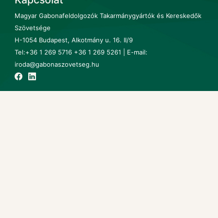
Magyar Gabonafeldolgozók Takarmánygyártók és Kereskedők
Szövetsége
H-1054 Budapest, Alkotmány u. 16. II/9
Tel:+36 1 269 5716 +36 1 269 5261 | E-mail:
iroda@gabonaszovetseg.hu